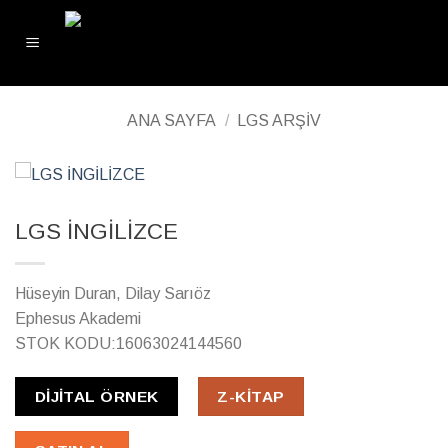
ANA SAYFA
/
LGS ARŞIV
LGS İNGİLİZCE
Hüseyin Duran, Dilay Sarıöz
Ephesus Akademi
STOK KODU:16063024144560
DIJITAL ÖRNEK
Z-KITAP