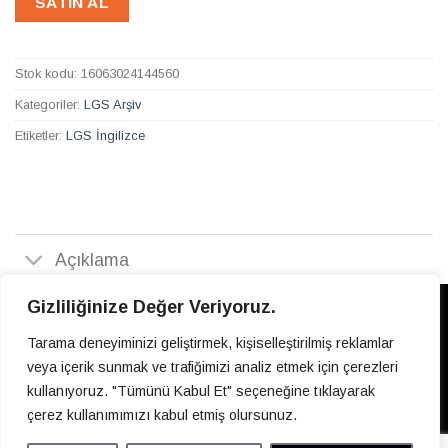
SATIN AL
Stok kodu:
16063024144560
Kategoriler:
LGS Arşiv
Etiketler:
LGS İngilizce
Açıklama
Gizliliğinize Değer Veriyoruz.
Adres:
Gültepe Mahallesi, Şahinler Sokak, No:1/2 -
Tarama deneyiminizi geliştirmek, kişiselleştirilmiş reklamlar
Küçükçekmece/İstanbul
veya içerik sunmak ve trafiğimizi analiz etmek için çerezleri
Tel:
444 0 454
kullanıyoruz. "Tümünü Kabul Et" seçeneğine tıklayarak
Email:
bilgi@ephesusakademi.com
çerez kullanımımızı kabul etmiş olursunuz.